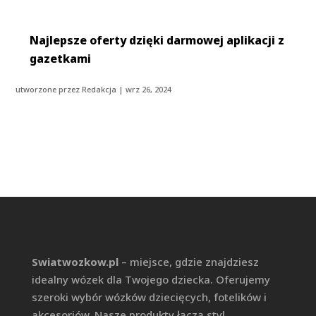
Najlepsze oferty dzięki darmowej aplikacji z
gazetkami
utworzone przez
Redakcja
|
wrz 26, 2024
Swiatwozkow.pl
– miejsce, gdzie znajdziesz
idealny wózek dla Twojego dziecka. Oferujemy
szeroki wybór wózków dziecięcych, fotelików i
akcesoriów. Nasze produkty łączą styl,