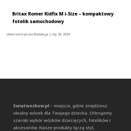
Britax Romer Kidfix M i-Size – kompaktowy
fotelik samochodowy
utworzone przez
Redakcja
|
sty 20, 2024
Swiatwozkow.pl
– miejsce, gdzie znajdziesz
idealny wózek dla Twojego dziecka. Oferujemy
szeroki wybór wózków dziecięcych, fotelików i
akcesoriów. Nasze produkty łączą styl,