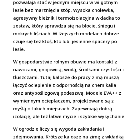
pozwalają stać w jednym miejscu w wilgotnym
lesie bez marznięcia stóp. Wysoka cholewka,
agresywny bieżnik i termoizolacyjna wkładka to
zestaw, który sprawdza się na błocie, śniegu i
mokrych liściach. W lżejszych modelach dobrze
czuje się też ktoś, kto lubi jesienne spacery po
lesie.
W gospodarstwie rolnym obuwie ma kontakt z
nawozami, gnojowicą, wodą, środkami czystości i
tłuszczami. Tutaj kalosze do pracy zimą muszą
łączyć ocieplenie z odpornością na chemikalia
oraz antypoślizgową podeszwą. Modele EVA++ z
wymiennym ocieplaczem, projektowane są z
myślą o takich miejscach. Zapewniają dobrą
izolację, ale też łatwe mycie i szybkie wysychanie.
W ogrodzie liczy się wygoda zakładania i
zdejmowania. Krótsze kalosze na zimę z wkładką