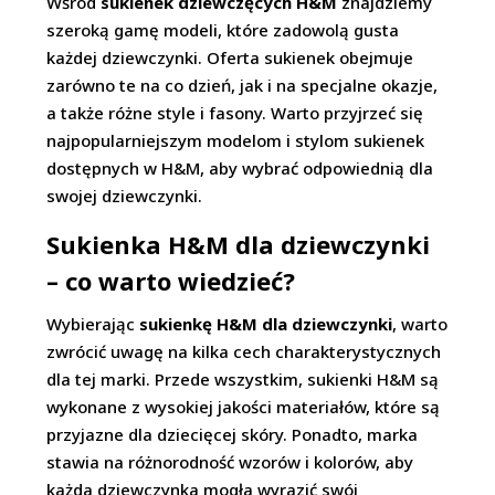
Wśród
sukienek dziewczęcych H&M
znajdziemy
szeroką gamę modeli, które zadowolą gusta
każdej dziewczynki. Oferta sukienek obejmuje
zarówno te na co dzień, jak i na specjalne okazje,
a także różne style i fasony. Warto przyjrzeć się
najpopularniejszym modelom i stylom sukienek
dostępnych w H&M, aby wybrać odpowiednią dla
swojej dziewczynki.
Sukienka H&M dla dziewczynki
– co warto wiedzieć?
Wybierając
sukienkę H&M dla dziewczynki
, warto
zwrócić uwagę na kilka cech charakterystycznych
dla tej marki. Przede wszystkim, sukienki H&M są
wykonane z wysokiej jakości materiałów, które są
przyjazne dla dziecięcej skóry. Ponadto, marka
stawia na różnorodność wzorów i kolorów, aby
każda dziewczynka mogła wyrazić swój