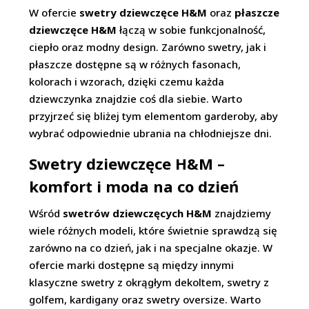
W ofercie
swetry dziewczęce H&M
oraz
płaszcze
dziewczęce H&M
łączą w sobie funkcjonalność,
ciepło oraz modny design. Zarówno swetry, jak i
płaszcze dostępne są w różnych fasonach,
kolorach i wzorach, dzięki czemu każda
dziewczynka znajdzie coś dla siebie. Warto
przyjrzeć się bliżej tym elementom garderoby, aby
wybrać odpowiednie ubrania na chłodniejsze dni.
Swetry dziewczęce H&M –
komfort i moda na co dzień
Wśród
swetrów dziewczęcych H&M
znajdziemy
wiele różnych modeli, które świetnie sprawdzą się
zarówno na co dzień, jak i na specjalne okazje. W
ofercie marki dostępne są między innymi
klasyczne swetry z okrągłym dekoltem, swetry z
golfem, kardigany oraz swetry oversize. Warto